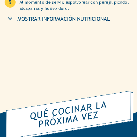
Al momento de servir, espolvorear con perejil picado,
alcaparras y huevo duro.
MOSTRAR INFORMACIÓN NUTRICIONAL
Q
É
C
O
CI
N
A
R
L
A
P
R
Ó
XI
M
A
V
E
U
Z