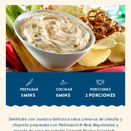
PREPARAR
COCINAR
PORCIONES
5MINS
0MINS
2 PORCIONES
Deléitate con nuestra deliciosa salsa cremosa de cebolla y
chipotle preparada con Hellmann's® Real Mayonnaise y
mezcla de sopa de cebolla Lipton® Recipe Secrets®.