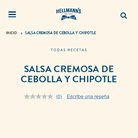
INICIO
SALSA CREMOSA DE CEBOLLA Y CHIPOTLE
TODAS RECETAS
SALSA CREMOSA DE
CEBOLLA Y CHIPOTLE
(0)
Escribe una reseña
Sin
puntuación.
Enlace
en
la
misma
página.