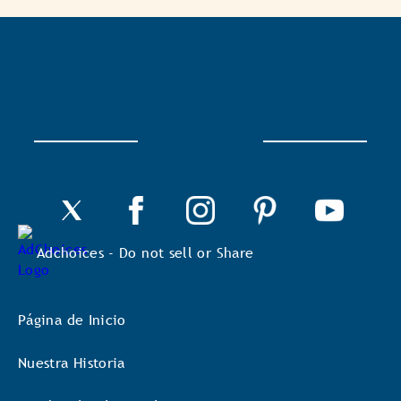
Con
esta
acción
se
abrirá
un
cuadro
de
diálogo.
Adchoices - Do not sell or Share
Página de Inicio
Nuestra Historia