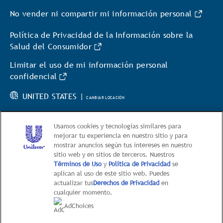
No vender ni compartir mi información personal
Política de Privacidad de la Información sobre la
Salud del Consumidor
Limitar el uso de mi información personal
confidencial
UNITED STATES |
CAMBIAR LOCACIÓN
Usamos cookies y tecnologías similares para
mejorar tu experiencia en nuestro sitio y para
mostrar anuncios según tus intereses en nuestro
sitio web y en sitios de terceros. Nuestros
© 2026 Hellmann’s
Términos de Uso
y
Política de Privacidad
se
aplican al uso de este sitio web. Puedes
This web site is directed only to U.S. consumers for
actualizar tus
Derechos de Privacidad
en
products and services of Unilever United States.
cualquier momento.
This web site is not directed to consumers outside of
AdChoices
the U.S.