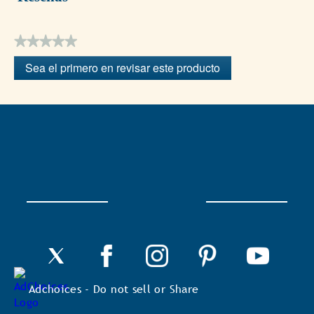
★★★★★
Sin
Sea el primero en revisar este producto
puntuación
.
Con
esta
acción
se
abrirá
un
cuadro
de
diálogo.
Adchoices - Do not sell or Share