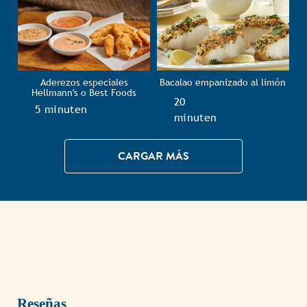
Aderezos especiales
Bacalao empanizado al limón
Hellmann's o Best Foods
TotalTime
20
TotalTime
5 minuten
minuten
CARGAR MÁS
Reseñas