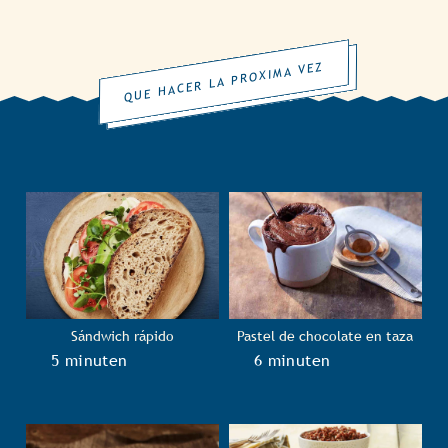
QUE HACER LA PROXIMA VEZ
Sándwich rápido
Pastel de chocolate en taza
TotalTime
5 minuten
TotalTime
6 minuten