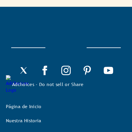
Con
esta
acción
se
abrirá
un
cuadro
de
diálogo.
Adchoices - Do not sell or Share
Página de Inicio
Nuestra Historia