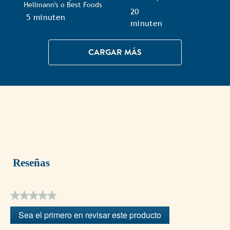
Hellmann's o Best Foods
TotalTime
20
TotalTime
5 minuten
minuten
CARGAR MÁS
Reseñas
★★★★★
Sin
Sea el primero en revisar este producto
puntuación
.