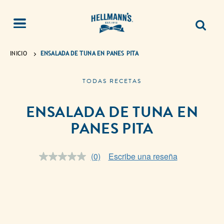
INICIO
ENSALADA DE TUNA EN PANES PITA
TODAS RECETAS
ENSALADA DE TUNA EN
PANES PITA
(0)
Escribe una reseña
Sin
puntuación.
Enlace
en
la
misma
página.