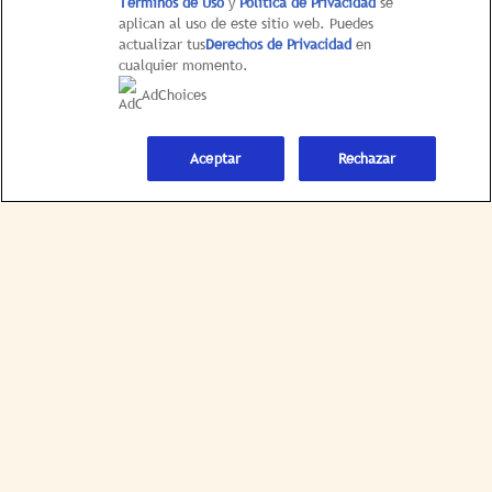
Términos de Uso
y
Política de Privacidad
se
Limitar el uso de mi información personal
aplican al uso de este sitio web. Puedes
confidencial
actualizar tus
Derechos de Privacidad
en
cualquier momento.
UNITED STATES |
CAMBIAR LOCACIÓN
AdChoices
Aceptar
Rechazar
© 2026 Hellmann’s
This web site is directed only to U.S. consumers for
products and services of Unilever United States.
This web site is not directed to consumers outside of
the U.S.