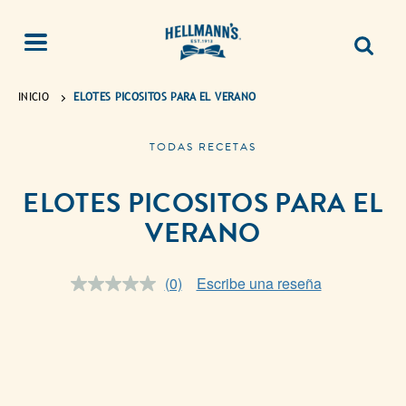
INICIO
ELOTES PICOSITOS PARA EL VERANO
TODAS RECETAS
ELOTES PICOSITOS PARA EL
VERANO
(0)
Escribe una reseña
Sin
puntuación.
Enlace
en
la
misma
página.