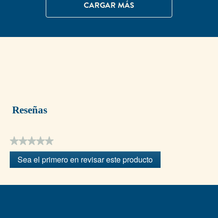
CARGAR MÁS
Reseñas
★★★★★
Sin
Sea el primero en revisar este producto
puntuación
.
Con
esta
acción
se
abrirá