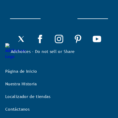
un
cuadro
de
diálogo.
Adchoices - Do not sell or Share
Página de Inicio
Nuestra Historia
Localizador de tiendas
Contáctanos