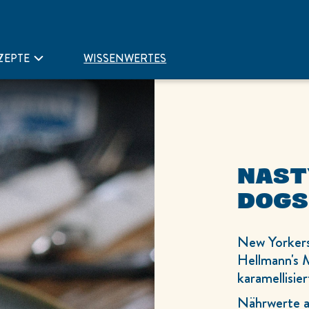
ZEPTE
WISSENWERTES
NAST
DOGS
New Yorkers
Hellmann's 
karamellisie
Nährwerte a