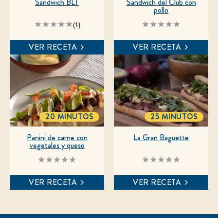
Sandwich BLT
Sandwich del Club con
pollo
La
No
(1)
calificación
se
promedio
han
VER RECETA
VER RECETA
de
enviado
este
calificaciones
es
para
5.0
este
de
recipe
5
de
1
calificaciones.
20 MINUTOS
25 MINUTOS
TOTALTIME
TOTALTIME
Panini de carne con
La Gran Baguette
vegetales y queso
No
No
se
se
han
han
VER RECETA
VER RECETA
enviado
enviado
calificaciones
calificaciones
para
para
este
este
recipe
recipe