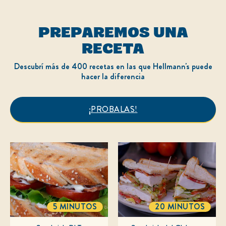
calificaciones.
PREPAREMOS UNA
RECETA
Descubrí más de 400 recetas en las que Hellmann's puede
hacer la diferencia
¡PROBALAS!
5 MINUTOS
20 MINUTOS
TOTALTIME
TOTALTIME