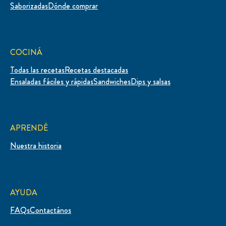
Saborizadas
Dónde comprar
COCINÁ
Todas las recetas
Recetas destacadas
Ensaladas fáciles y rápidas
Sandwiches
Dips y salsas
APRENDÉ
Nuestra historia
AYUDA
FAQs
Contactános